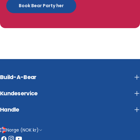
Book Bear Party her
Build-A-Bear
Kundeservice
Handle
L
Norge (NOK kr)
Facebook
Instagram
YouTube