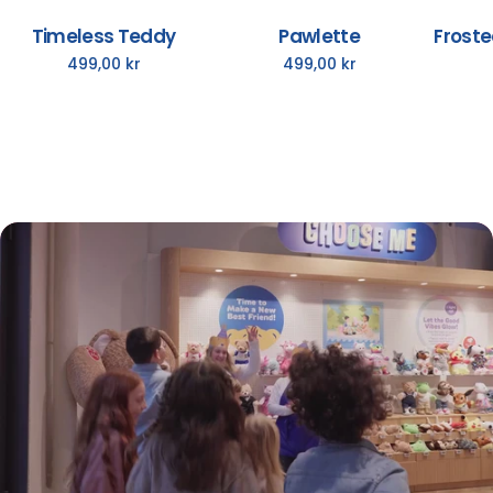
Timeless Teddy
Pawlette
Froste
Normalpris
499,00 kr
Normalpris
499,00 kr