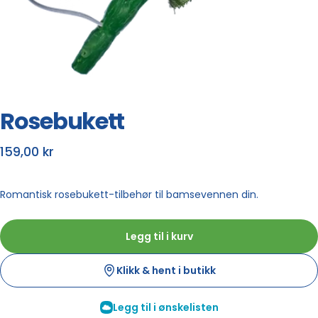
Rosebukett
Normalpris
159,00 kr
Romantisk rosebukett-tilbehør til bamsevennen din.
Hent ferdig i butikk
Bygg i butikk
Legg til i kurv
Click & Collect Sandvika
Klikk & hent i butikk
Normalt klar innen 24 timer
+
Utsolgt
Info
Legg til i ønskelisten